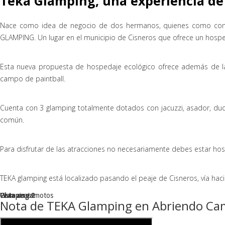
Teka Glamping, una experiencia de
Nace como idea de negocio de dos hermanos, quienes como consec
GLAMPING. Un lugar en el municipio de Cisneros que ofrece un hospeda
Esta nueva propuesta de hospedaje ecológico ofrece además de la e
campo de paintball.
Cuenta con 3 glamping totalmente dotados con jacuzzi, asador, duc
común.
Para disfrutar de las atracciones no necesariamente debes estar hos
TEKA glamping está localizado pasando el peaje de Cisneros, vía hacia l
Glamping 1
Glamping 2
Vista aerea
Pista cuatrimotos
Nota de TEKA Glamping en Abriendo Ca