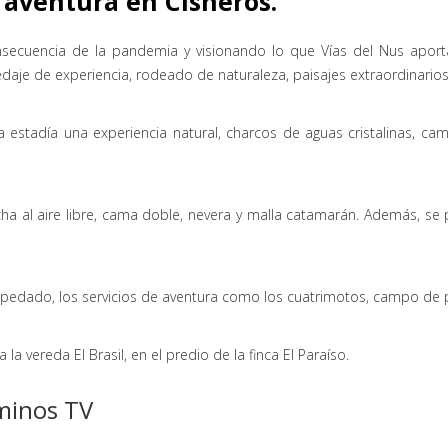
 aventura en Cisneros.
uencia de la pandemia y visionando lo que Vías del Nus aportarí
je de experiencia, rodeado de naturaleza, paisajes extraordinarios y
stadía una experiencia natural, charcos de aguas cristalinas, cami
ha al aire libre, cama doble, nevera y malla catamarán. Además, se
pedado, los servicios de aventura como los cuatrimotos, campo de pai
a vereda El Brasil, en el predio de la finca El Paraíso.
minos TV