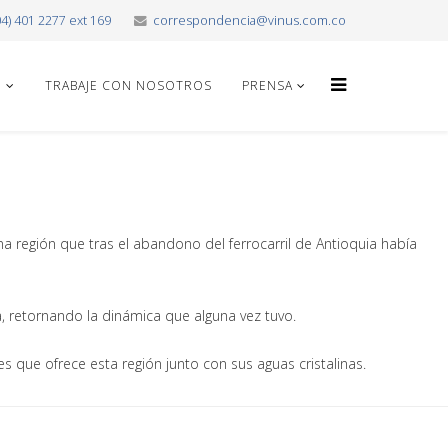
04) 401 2277 ext 169
correspondencia@vinus.com.co
O
TRABAJE CON NOSOTROS
PRENSA
na región que tras el abandono del ferrocarril de Antioquia había
a, retornando la dinámica que alguna vez tuvo.
s que ofrece esta región junto con sus aguas cristalinas.