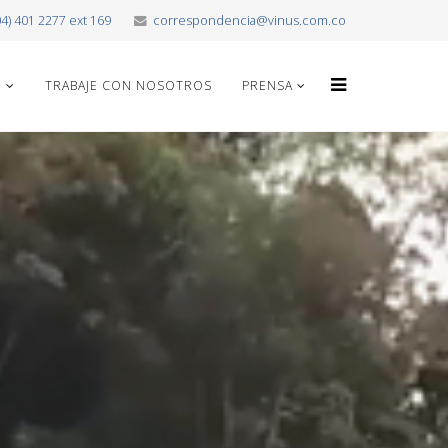
04) 401 2277 ext 169
correspondencia@vinus.com.co
O
TRABAJE CON NOSOTROS
PRENSA