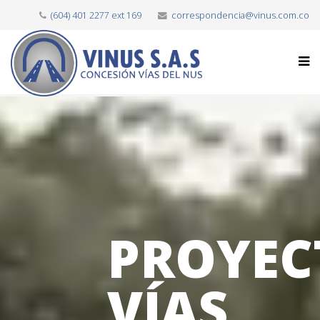
(604) 401 2277 ext 169
correspondencia@vinus.com.co
PROYEC
VÍAS