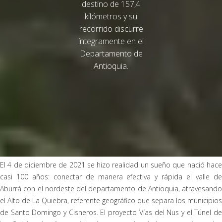
destino de 157,4
kilómetros y su
recorrido discurre
íntegramente en el
Departamento de
Antioquia.
El 4 de diciembre de 2021 se hizo realidad un sueño que nació hace
casi 100 años: conectar de manera efectiva y rápida el valle de
Aburrá con el nordeste del departamento de Antioquia, atravesando
el Alto de La Quiebra, referente geográfico que separa los municipios
de Santo Domingo y Cisneros. El proyecto Vías del Nus y el Túnel de