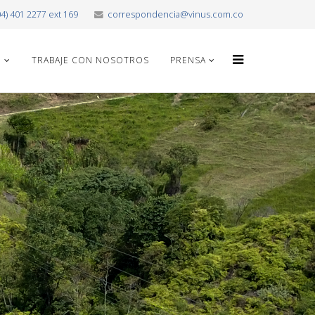
04) 401 2277 ext 169
correspondencia@vinus.com.co
O
TRABAJE CON NOSOTROS
PRENSA