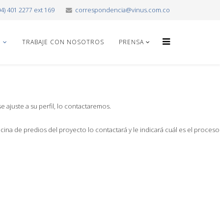
04) 401 2277 ext 169
correspondencia@vinus.com.co
O
TRABAJE CON NOSOTROS
PRENSA
 ajuste a su perfil, lo contactaremos.
icina de predios del proyecto lo contactará y le indicará cuál es el proceso