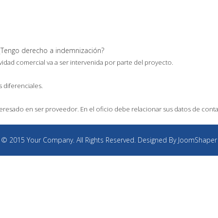
. ¿Tengo derecho a indemnización?
vidad comercial va a ser intervenida por parte del proyecto.
 diferenciales.
nteresado en ser proveedor. En el oficio debe relacionar sus datos de con
© 2015 Your Company. All Rights Reserved. Designed By JoomShaper