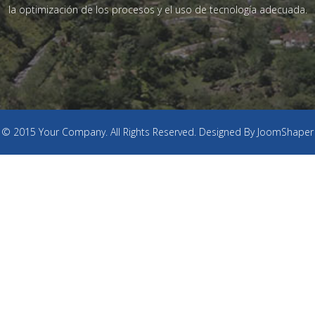
la optimización de los procesos y el uso de tecnología adecuada.
© 2015 Your Company. All Rights Reserved. Designed By JoomShaper