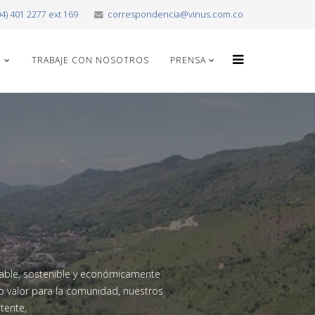
04) 401 2277 ext 169
correspondencia@vinus.com.co
O
TRABAJE CON NOSOTROS
PRENSA
fiable, sostenible y económicamente
do valor para la comunidad, nuestros
tente,