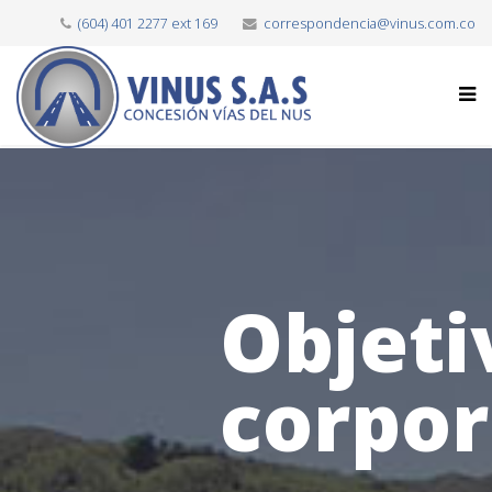
(604) 401 2277 ext 169
correspondencia@vinus.com.co
Objeti
corpor