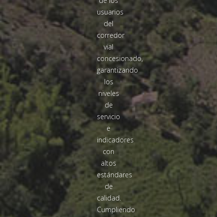
de los
usuarios
del
corredor
vial
concesionado,
garantizando
los
niveles
de
servicio
e
indicadores
con
altos
estándares
de
calidad.
Cumpliendo