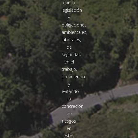
con la
legislación
y
obligaciones
ambientales,
laborales,
de
seguridad
en el
trabajo,
previniendo
y
evitando
la
concreción
de
riesgos
en
estos